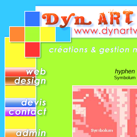
hyphen
Symbolum