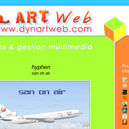
Pou
hyphen
cli
san on air