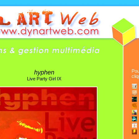
Pou
hyphen
cli
Live Party Girl IX